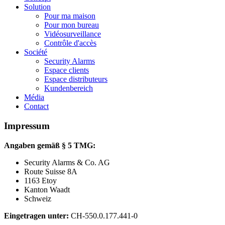
Solution
Pour ma maison
Pour mon bureau
Vidéosurveillance
Contrôle d'accès
Société
Security Alarms
Espace clients
Espace distributeurs
Kundenbereich
Média
Contact
Impressum
Angaben gemäß § 5 TMG:
Security Alarms & Co. AG
Route Suisse 8A
1163 Etoy
Kanton Waadt
Schweiz
Eingetragen unter:
CH-550.0.177.441-0