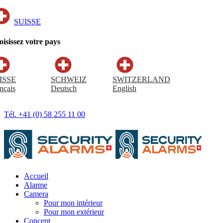
SUISSE
isissez votre pays
ISSE
SCHWEIZ
SWITZERLAND
nçais
Deutsch
English
Tél. +41 (0) 58 255 11 00
Accueil
Alarme
Camera
Pour mon intérieur
Pour mon extérieur
Concept